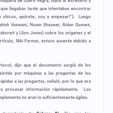
haqueta de cuero negra, subió al escenario y
ue llegaban tarde que intentaban encontrar
os chicos, apúrate, voy a empezar!”). Luego
Ashish Vaswani, Noam Shazeer, Aidan Gomez,
szkoreit y Llion Jones) sobre los orígenes y el
rtículo, Niki Parmar, estuvo ausente debido a
ocol, dijo que el documento surgió de los
sistida por máquinas a las preguntas de los
pidas a las preguntas, señaló, por lo que era
ra procesar información rápidamente. Los
mplemente no eran lo suficientemente ágiles.